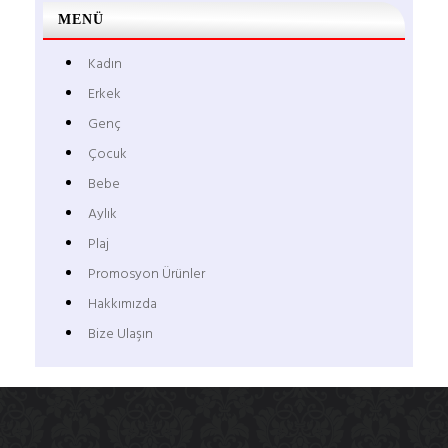
MENÜ
Kadın
Erkek
Genç
Çocuk
Bebe
Aylık
Plaj
Promosyon Ürünler
Hakkımızda
Bize Ulaşın