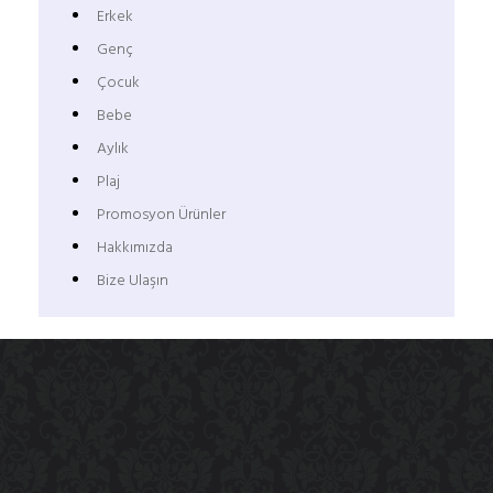
Erkek
Genç
Çocuk
Bebe
Aylık
Plaj
Promosyon Ürünler
Hakkımızda
Bize Ulaşın